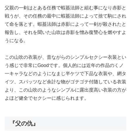
父親の一剣はとある任務で蝦蟇法師と組む事になり赤影と
戦うが、その任務の最中に蝦蟇法師によって捨て駒にされ
て命を落とす。蝦蟇法師は赤影によって一剣が殺されたと
報告し、それを聞いた山吹は赤影を憎み復讐心を燃やすよ
うになる。
この山吹の衣装が、昔ながらのシンプルセクシー衣装とい
う感じで非常にGoodです。個人的には近年の作品のくノ
一キャラなどのようになまじ半ケツで下品な衣装や、網タ
イツ、スパッツなど余計な物がゴテゴテ付随している衣装
より、この山吹のようなシンプルに露出度高い衣装の方が
よほど健全でセクシーに感じられます。
『父の仇』