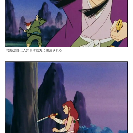
蝦蟇法師は人知れず霞丸に粛清される