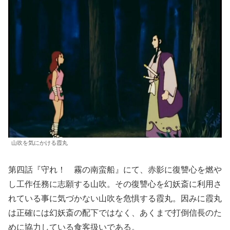
山吹を気にかける霞丸
第四話『守れ！ 霧の南蛮船』にて、赤影に復讐心を燃や
し工作任務に志願する山吹。その復讐心を幻妖斎に利用さ
れている事に気づかない山吹を危惧する霞丸。因みに霞丸
は正確には幻妖斎の配下ではなく、あくまで打倒信長のた
めに協力している食客扱いである。