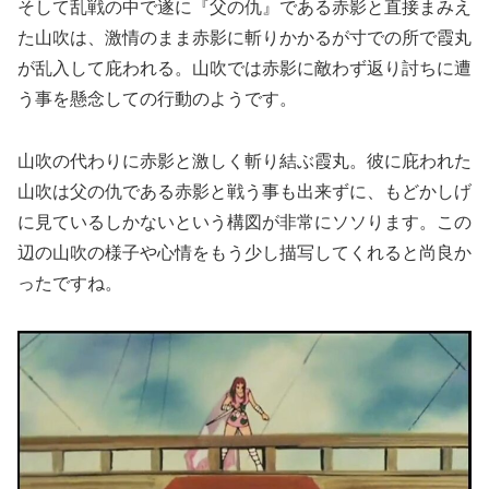
そして乱戦の中で遂に『父の仇』である赤影と直接まみえ
た山吹は、激情のまま赤影に斬りかかるが寸での所で霞丸
が乱入して庇われる。山吹では赤影に敵わず返り討ちに遭
う事を懸念しての行動のようです。
山吹の代わりに赤影と激しく斬り結ぶ霞丸。彼に庇われた
山吹は父の仇である赤影と戦う事も出来ずに、もどかしげ
に見ているしかないという構図が非常にソソります。この
辺の山吹の様子や心情をもう少し描写してくれると尚良か
ったですね。