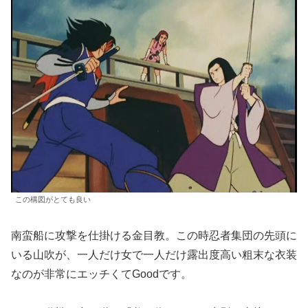
この構図がとても良い
南蛮船に攻撃を仕掛ける金目教。この時忍者集団の先頭に
いる山吹が、一人だけ女で一人だけ露出度高い粗末な衣装
なのが非常にエッチくてGoodです。