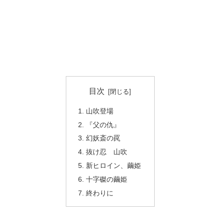
目次
山吹登場
『父の仇』
幻妖斎の罠
抜け忍 山吹
新ヒロイン、繭姫
十字磔の繭姫
終わりに