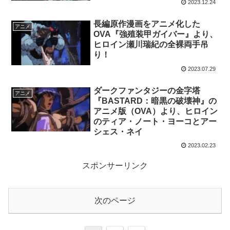
2023.12.24
長編原作漫画をアニメ化した
アニメ
OVA『強殖装甲ガイバー』より、
ヒロイン瀬川瑞紀の全裸両手吊
り！
2023.07.29
ダークファンタジーの金字塔
アニメ
『BASTARD：暗黒の破壊神』の
アニメ版（OVA）より、ヒロイン
のティア・ノート・ヨーコとアー
シェス・ネイ
2023.02.23
スポンサーリンク
次のページ