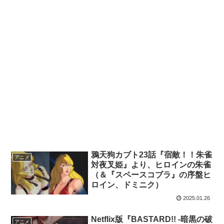
鴉天狗カブト23話『宿敵！！朱雀
アニメ
対夜叉姫』より、ヒロインの朱雀
（＆『スペースコブラ』の序盤ヒ
ロイン、ドミニク）
2025.01.26
Netflix版『BASTARD!! -暗黒の破
アニメ