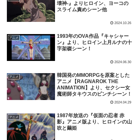
壊神-』よりヒロイン、ヨーコの
スライム責めシーン他
2024.10.26
1993年のOVA作品『キャシャー
アニメ
ン』より、ヒロイン上月ルナの十
字架磔シーン！
2024.06.30
韓国発のMMORPGを原案とした
アニメ
アニメ【RAGNAROK THE
ANIMATION】より、セクシー女
魔術師タキウスのピンチシーン！
2024.04.29
1987年放送の『仮面の忍者 赤
アニメ
影』アニメ版より、ヒロインの山
吹と繭姫