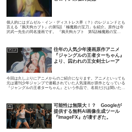
個人的にはダムゼル・イン・ディストレス界（？）のレジェンドとも
言える『鴉天狗カブト』の第5話「極魔殿の宝刀」を紹介。原作は寺
沢武一先生の同名漫画です。 『鴉天狗カブト 第5話極魔殿の宝
刀』 寺沢武一／集英社／NHKエンタープライ...
往年の人気少年漫画原作アニメ
アニメ
『ジャングルの王者ターちゃん』
より、囚われの王女剣士レーア
今回は久しぶりにアニメからのご紹介になります。アニメといっても
元は週刊少年ジャンプで連載されていた人気漫画が原作となっている
『ジャングルの王者ターちゃん』という作品で、名前だけは聞いたこ
とがあるという人も多いかも知れません。ドラゴンボール...
可能性は無限大！？ Googleが
AI
提供する無料AI画像生成ツール
『ImageFX』が凄すぎた。