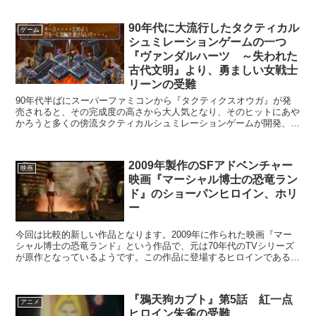
90年代に大流行したタクティカル
ゲーム
シュミレーションゲームの一つ
『ヴァンダルハーツ ～失われた
古代文明』より、勇ましい女戦士
リーンの受難
90年代半ばにスーパーファミコンから『タクティクスオウガ』が発
売されると、その完成度の高さから大人気となり、そのヒットにあや
かろうと多くの傍流タクティカルシュミレーションゲームが開発、発
売されました。 今回ご紹介するゲーム『ヴァンダ...
2009年製作のSFアドベンチャー
映画
映画『マーシャル博士の恐竜ラン
ド』のショーパンヒロイン、ホリ
ー
今回は比較的新しい作品となります。2009年に作られた映画『マー
シャル博士の恐竜ランド』という作品で、元は70年代のTVシリーズ
が原作となっているようです。この作品に登場するヒロインであるホ
リーが今回ご紹介したいキャラとなります。 ...
『鴉天狗カブト』第5話 紅一点
アニメ
ヒロイン朱雀の受難