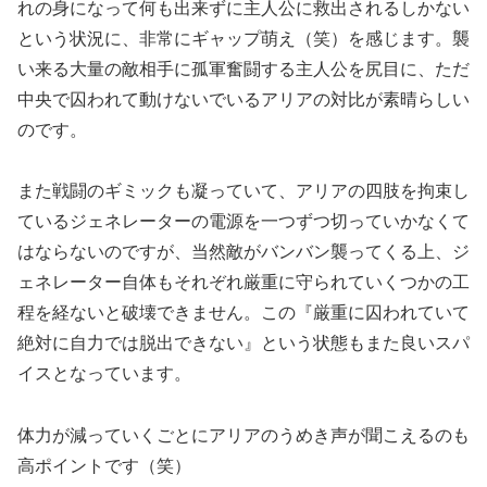
れの身になって何も出来ずに主人公に救出されるしかない
という状況に、非常にギャップ萌え（笑）を感じます。襲
い来る大量の敵相手に孤軍奮闘する主人公を尻目に、ただ
中央で囚われて動けないでいるアリアの対比が素晴らしい
のです。
また戦闘のギミックも凝っていて、アリアの四肢を拘束し
ているジェネレーターの電源を一つずつ切っていかなくて
はならないのですが、当然敵がバンバン襲ってくる上、ジ
ェネレーター自体もそれぞれ厳重に守られていくつかの工
程を経ないと破壊できません。この『厳重に囚われていて
絶対に自力では脱出できない』という状態もまた良いスパ
イスとなっています。
体力が減っていくごとにアリアのうめき声が聞こえるのも
高ポイントです（笑）