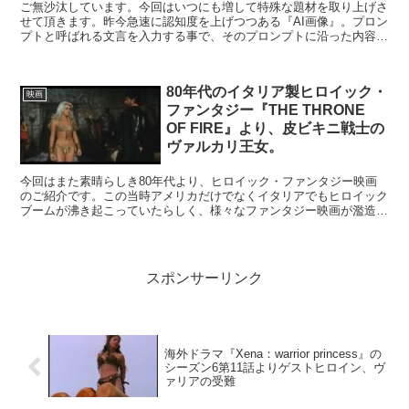
ご無沙汰しています。今回はいつにも増して特殊な題材を取り上げさ
せて頂きます。昨今急速に認知度を上げつつある『AI画像』。プロン
プトと呼ばれる文言を入力する事で、そのプロンプトに沿った内容の
画像を自動で生成してくれるというツール。皆さんもネ...
80年代のイタリア製ヒロイック・
映画
ファンタジー『THE THRONE
OF FIRE』より、皮ビキニ戦士の
ヴァルカリ王女。
今回はまた素晴らしき80年代より、ヒロイック・ファンタジー映画
のご紹介です。この当時アメリカだけでなくイタリアでもヒロイック
ブームが沸き起こっていたらしく、様々なファンタジー映画が濫造さ
れていたようです。 今回目を付けたのはそんなイ...
スポンサーリンク
海外ドラマ『Xena：warrior princess』の
シーズン6第11話よりゲストヒロイン、ヴ
ァリアの受難