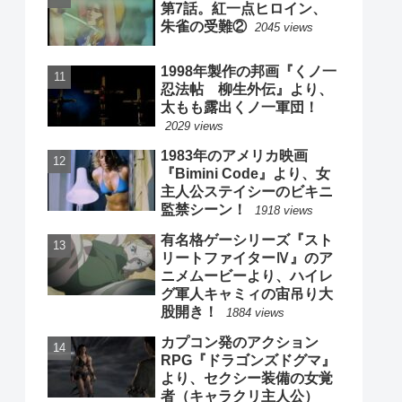
第7話。紅一点ヒロイン、
朱雀の受難②
2045 views
1998年製作の邦画『くノ一
忍法帖 柳生外伝』より、
太もも露出くノ一軍団！
2029 views
1983年のアメリカ映画
『Bimini Code』より、女
主人公ステイシーのビキニ
監禁シーン！
1918 views
有名格ゲーシリーズ『スト
リートファイターⅣ』のア
ニメムービーより、ハイレ
グ軍人キャミィの宙吊り大
股開き！
1884 views
カプコン発のアクション
RPG『ドラゴンズドグマ』
より、セクシー装備の女覚
者（キャラクリ主人公）