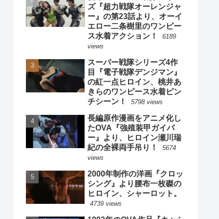
ズ『超力戦隊オーレンジャ
ー』の第23話より、オーイ
エロー二条樹里のワンピー
ス水着アクション！
6189
views
スーパー戦隊シリーズ4作
目『電子戦隊デンジマン』
の紅一点ヒロイン、桃井あ
きらのワンピース水着ピン
チシーン！
5798 views
長編原作漫画をアニメ化し
たOVA『強殖装甲ガイバ
ー』より、ヒロイン瀬川瑞
紀の全裸両手吊り！
5674
views
2000年制作の洋画『クロッ
シング』より腰布一枚磔の
ヒロイン、シャーロット。
4739 views