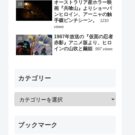
オーストラリア産ホラー映
画『共喰山』よりショーパ
ンヒロイン、アーニャの触
手磔ピンチシーン。
1210
views
1987年放送の『仮面の忍者
赤影』アニメ版より、ヒロ
インの山吹と繭姫
997 views
カテゴリー
ブックマーク