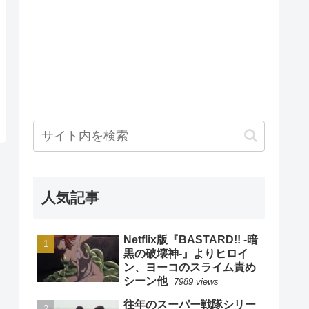
人気記事
Netflix版『BASTARD!! -暗
黒の破壊神-』よりヒロイ
ン、ヨーコのスライム責め
シーン他
7989 views
往年のスーパー戦隊シリー