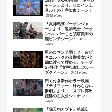
1993年のOVA作品『キャシ
ャーン』より、ヒロイン上
月ルナの十字架磔シーン！
3669 views
『炎神戦隊ゴーオンジャ
ー』より、追加戦士ゴーオ
ンシルバーこと須塔美羽の
磔ピンチシーン！
3435
views
男のロマン全開！？ 皮ビ
キニルックの金髪美女が全
編に渡って拝める、チープ
SF怪作『女宇宙戦士スレー
ブクィーン』
2404 views
曰く付き新作ホラー映画
『テリファー 終わらない
惨劇』より、コスプレ露出
鎧姿の主人公シエナ
2352
views
『鴉天狗カブト』第6話、