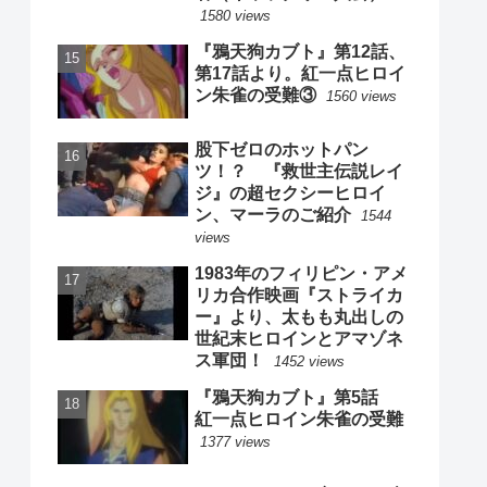
1580 views
『鴉天狗カブト』第12話、
第17話より。紅一点ヒロイ
ン朱雀の受難③
1560 views
股下ゼロのホットパン
ツ！？ 『救世主伝説レイ
ジ』の超セクシーヒロイ
ン、マーラのご紹介
1544
views
1983年のフィリピン・アメ
リカ合作映画『ストライカ
ー』より、太もも丸出しの
世紀末ヒロインとアマゾネ
ス軍団！
1452 views
『鴉天狗カブト』第5話
紅一点ヒロイン朱雀の受難
1377 views