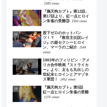
1580 views
『鴉天狗カブト』第12話、
第17話より。紅一点ヒロイ
ン朱雀の受難③
1560 views
股下ゼロのホットパン
ツ！？ 『救世主伝説レイ
ジ』の超セクシーヒロイ
ン、マーラのご紹介
1544
views
1983年のフィリピン・アメ
リカ合作映画『ストライカ
ー』より、太もも丸出しの
世紀末ヒロインとアマゾネ
ス軍団！
1452 views
『鴉天狗カブト』第5話
紅一点ヒロイン朱雀の受難
1376 views