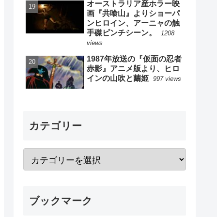
オーストラリア産ホラー映
画『共喰山』よりショーパ
ンヒロイン、アーニャの触
手磔ピンチシーン。
1208
views
1987年放送の『仮面の忍者
赤影』アニメ版より、ヒロ
インの山吹と繭姫
997 views
カテゴリー
ブックマーク