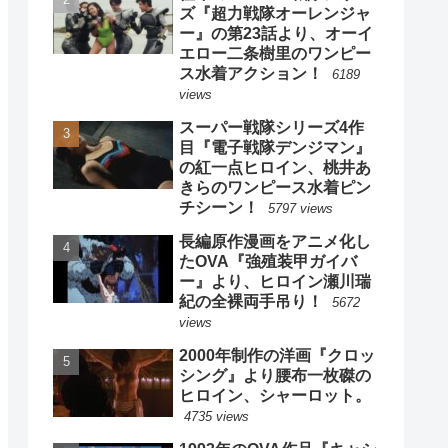
ズ『超力戦隊オーレンジャ
ー』の第23話より、オーイ
エロー二条樹里のワンピー
ス水着アクション！
6189
views
スーパー戦隊シリーズ4作
目『電子戦隊デンジマン』
の紅一点ヒロイン、桃井あ
きらのワンピース水着ピン
チシーン！
5797 views
長編原作漫画をアニメ化し
たOVA『強殖装甲ガイバ
ー』より、ヒロイン瀬川瑞
紀の全裸両手吊り！
5672
views
2000年制作の洋画『クロッ
シング』より腰布一枚磔の
ヒロイン、シャーロット。
4735 views