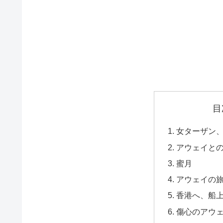
目
女ターザン
アウェイと
蜜月
アウェイの
香港へ、船
傷心のアウ