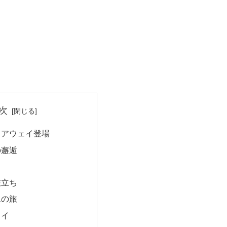
次
、アウェイ登場
の邂逅
旅立ち
上の旅
ェイ