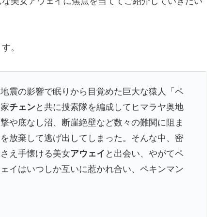
んな美女アウェイに焦点を当ててご紹介していきたい
ます。
大地震の影響で眠りから目覚めた巨大な猿人「ペ
険家
チェン
と共に捜索隊を編成してヒマラヤ奥地
襲撃や底なし沼、断崖絶壁など数々の難関に阻ま
索を放棄して逃げ出してしまった。そんな中、密
ウさえ手懐ける美女
アウェイ
と出会い、やがてペ
ウェイはいつしか互いに惹かれ合い、ペキンマン