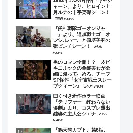
1993年のOVA作品『キャシ
ャーン』より、ヒロイン上
月ルナの十字架磔シーン！
3669 views
『炎神戦隊ゴーオンジャ
ー』より、追加戦士ゴーオ
ンシルバーこと須塔美羽の
磔ピンチシーン！
3435
views
男のロマン全開！？ 皮ビ
キニルックの金髪美女が全
編に渡って拝める、チープ
SF怪作『女宇宙戦士スレー
ブクィーン』
2404 views
曰く付き新作ホラー映画
『テリファー 終わらない
惨劇』より、コスプレ露出
鎧姿の主人公シエナ
2350
views
『鴉天狗カブト』第6話、