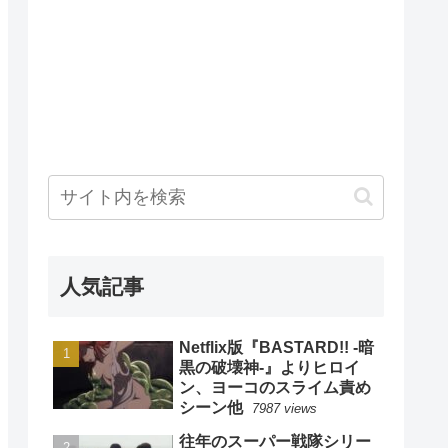
人気記事
Netflix版『BASTARD!! -暗
黒の破壊神-』よりヒロイ
ン、ヨーコのスライム責め
シーン他
7987 views
往年のスーパー戦隊シリー