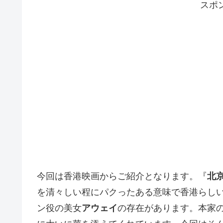
スポ
今回は香港映画からご紹介となります。『
北
を清々しい程にパクったある意味で香港らし
ン役の美女
アウェイ
の存在があります。本家