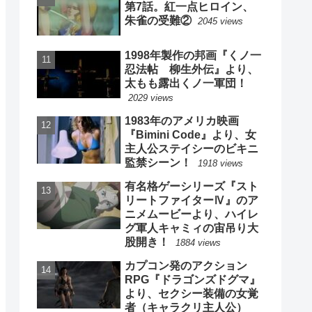
第7話。紅一点ヒロイン、
朱雀の受難②
2045 views
1998年製作の邦画『くノ一
忍法帖 柳生外伝』より、
太もも露出くノ一軍団！
2029 views
1983年のアメリカ映画
『Bimini Code』より、女
主人公ステイシーのビキニ
監禁シーン！
1918 views
有名格ゲーシリーズ『スト
リートファイターⅣ』のア
ニメムービーより、ハイレ
グ軍人キャミィの宙吊り大
股開き！
1884 views
カプコン発のアクション
RPG『ドラゴンズドグマ』
より、セクシー装備の女覚
者（キャラクリ主人公）