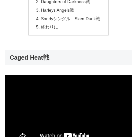
Daughters of Darkness戦
Harleys Angels戦
Sandyシングル Slam Dunk戦
終わりに
Caged Heat戦