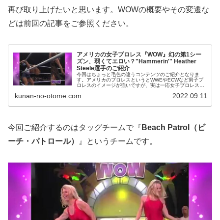
再び取り上げたいと思います。WOWの概要やその変遷な
どは前回の記事をご参照ください。
アメリカの女子プロレス『WOW』幻の第1シー
ズン、弱くてエロい？"Hammerin'" Heather
Steele選手のご紹介
今回はちょっと毛色の違うコンテンツのご紹介となりま
す。アメリカのプロレスというとWWEやECWなど男子プ
ロレスのイメージが強いですが、実は一応女子プロレスも
あります。今回取り上げる『Women of
kunan-no-otome.com
2022.09.11
Wrestling（WOW)』というの...
今回ご紹介するのはタッグチームで『
Beach Patrol（ビ
ーチ・パトロール）
』というチームです。