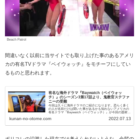
Beach Patrol
間違いなく以前に当サイトでも取り上げた事のあるアメリ
カの有名TVドラマ『ベイウォッチ』をモチーフにしてい
るものと思われます。
有名な海外ドラマ『Baywatch（ベイウォッ
チ）』のシーズン3第17話より、鬼教官ステファ
ニーの受難
今回は久々に海外ドラマのご紹介になります。恐らく多く
の人が名前だけは聞いた事があるかも知れないアメリカの
有名ドラマ『Baywatch（ベイウォッチ）』が今回の題材と
なります。灼熱の太陽、青い海、輝くビーチ、そして抜群
kunan-no-otome.com
2022.07.13
スタイルの水着...
ポリコレの氾濫した現在では考えられないような、金髪の