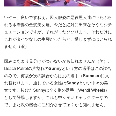
いやー、良いですねぇ。囚人服姿の悪役黒人達にいたぶら
れる水着姿の金髪美女達。今だと絶対に出来なそうなシチ
ュエーションですが、それがまたソソります。それだけに
これがタイツなしの生脚だったらと、惜しまずにはいられ
ません（涙）
因みにあまり見分けがつかないかも知れませんが（笑）、
Beach Patrolの片割れの
Sunny
という方の選手はこの試合
のみで、何故か次の試合からは別の選手（
Summer
)に入
れ替わります。通しでいる女性は
Sandy
といい中々の美
女です。抜けたSunnyは全く別の選手（Wendi Wheels）
として登場しますが、これも中々良いキャラクターなの
で、また次の機会にご紹介させて頂くかも知れません。