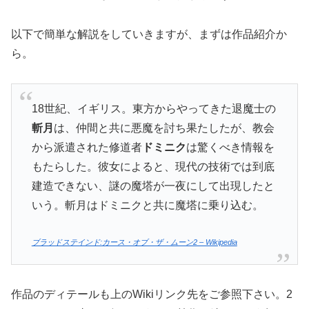
以下で簡単な解説をしていきますが、まずは作品紹介か
ら。
18世紀、イギリス。東方からやってきた退魔士の
斬月
は、仲間と共に悪魔を討ち果たしたが、教会
から派遣された修道者
ドミニク
は驚くべき情報を
もたらした。彼女によると、現代の技術では到底
建造できない、謎の魔塔が一夜にして出現したと
いう。斬月はドミニクと共に魔塔に乗り込む。
ブラッドステインド:カース・オブ・ザ・ムーン2 – Wikipedia
作品のディテールも上のWikiリンク先をご参照下さい。2