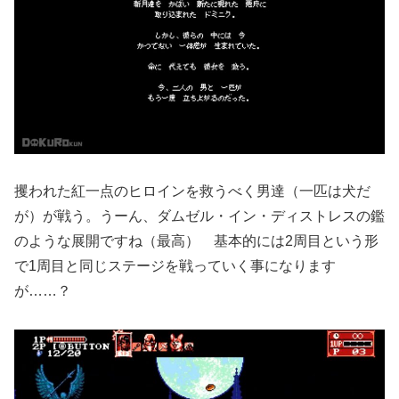
攫われた紅一点のヒロインを救うべく男達（一匹は犬だ
が）が戦う。うーん、ダムゼル・イン・ディストレスの鑑
のような展開ですね（最高） 基本的には2周目という形
で1周目と同じステージを戦っていく事になります
が……？