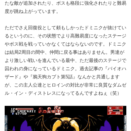
たな敵が追加されたり、ボスも格段に強化されたりと難易
度が跳ね上がっています。
ただでさえ回復役として頼もしかったドミニクが抜けてい
るというのに、その状態でより高難易度になったステージ
やボス戦を戦っていかなくてはならないのです。ドミニク
は結局2周目の間中、仲間に戻る事はありません。男達が
より激しい戦いを進んでいる最中、ただ最後のステージで
囚われの身になっているドミニク。過去記事の『バイオハ
ザード』や『鴉天狗カブト第5話』なんかと共通します
が、この主人公達とヒロインの対比が非常に良質なダムゼ
ル・イン・ディストレスになってるんですよねぇ（笑）