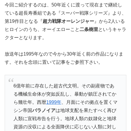
今回ご紹介するのは、50年近くに渡って現在まで継続し
ている超長寿番組である『スーパー戦隊シリーズ』より、
第19作目となる『
超力戦隊オーレンジャー
』から2人いる
ヒロインのうち、オーイエローこと
二条樹里
というキャラ
クターとなります。
放送年は1995年なので今から30年近く前の作品になりま
す。それを念頭に置いて記事をご参照下さい。
6億年前に存在した超古代文明。その副産物であ
る機械生命体が突如反乱し、暴動が鎮圧されてか
ら幾壮年。西暦
1999年
、月面にその拠点を置くマ
シン帝国
バラノイア
は地球支配を果たすべく再び
人類に宣戦布告を行う。地球人類の奴隷化と地球
資源の没収による全面降伏に応じない人類に対し