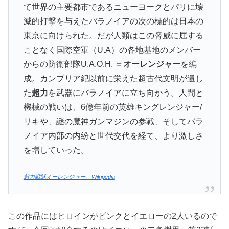
て世界の主要都市であるニューヨークとパリに壊
滅的打撃を与えたバラノイアの次の標的は日本の
東京に向けられた。だが人類はこの脅威に屈する
ことなく国際空軍（U.A）の各地基地のメンバー
からの防衛部隊U.A.O.H. ＝
オーレンジャー
を編
成。カンブリア紀以前に栄えた超古代文明が遺し
た
超力
を武器にバラノイアに立ち向かう。人間と
機械の戦いは、6億年前の英雄キングレンジャー/
リキや、謎の魔神ガンマジンの参戦、そしてバラ
ノイア内部の内紛と世代交代を経て、より激しさ
を増していった。
超力戦隊オーレンジャー – Wikipedia
この作品にはヒロインがピンクとイエローの2人いるので