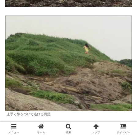
上手く隙をついて逃げる樹里
桃も洗脳されて1人になる樹里。洗脳された仲間たちが襲
メニュー
ホーム
検索
トップ
サイドバー