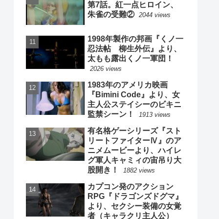
第7話。紅一点ヒロイン、
朱雀の受難②
2044 views
1998年製作の邦画『くノ一
忍法帖 柳生外伝』より、
太もも露出くノ一軍団！
2026 views
1983年のアメリカ映画
『Bimini Code』より、女
主人公ステイシーのビキニ
監禁シーン！
1913 views
有名格ゲーシリーズ『スト
リートファイターⅣ』のア
ニメムービーより、ハイレ
グ軍人キャミィの宙吊り大
股開き！
1882 views
カプコン発のアクション
RPG『ドラゴンズドグマ』
より、セクシー装備の女覚
者（キャラクリ主人公）