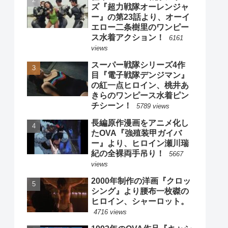
ズ『超力戦隊オーレンジャ
ー』の第23話より、オーイ
エロー二条樹里のワンピー
ス水着アクション！
6161
views
スーパー戦隊シリーズ4作
目『電子戦隊デンジマン』
の紅一点ヒロイン、桃井あ
きらのワンピース水着ピン
チシーン！
5789 views
長編原作漫画をアニメ化し
たOVA『強殖装甲ガイバ
ー』より、ヒロイン瀬川瑞
紀の全裸両手吊り！
5667
views
2000年制作の洋画『クロッ
シング』より腰布一枚磔の
ヒロイン、シャーロット。
4716 views