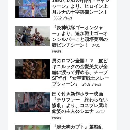
1993年のOVA作品『キャシ
ャーン』より、ヒロイン上
月ルナの十字架磔シーン！
3662 views
『炎神戦隊ゴーオンジャ
ー』より、追加戦士ゴーオ
ンシルバーこと須塔美羽の
磔ピンチシーン！
3431
views
男のロマン全開！？ 皮ビ
キニルックの金髪美女が全
編に渡って拝める、チープ
SF怪作『女宇宙戦士スレー
ブクィーン』
2401 views
曰く付き新作ホラー映画
『テリファー 終わらない
惨劇』より、コスプレ露出
鎧姿の主人公シエナ
2349
views
『鴉天狗カブト』第6話、