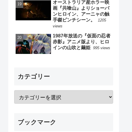
オーストラリア産ホラー映
画『共喰山』よりショーパ
ンヒロイン、アーニャの触
手磔ピンチシーン。
1205
views
1987年放送の『仮面の忍者
赤影』アニメ版より、ヒロ
インの山吹と繭姫
995 views
カテゴリー
ブックマーク