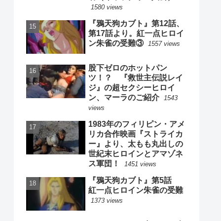
1580 views
『鴉天狗カブト』第12話、
第17話より。紅一点ヒロイ
ン朱雀の受難③
1557 views
股下ゼロのホットパン
ツ！？ 『救世主伝説レイ
ジ』の超セクシーヒロイ
ン、マーラのご紹介
1543
views
1983年のフィリピン・アメ
リカ合作映画『ストライカ
ー』より、太もも丸出しの
世紀末ヒロインとアマゾネ
ス軍団！
1451 views
『鴉天狗カブト』第5話
紅一点ヒロイン朱雀の受難
1373 views