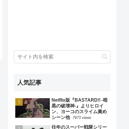
人気記事
Netflix版『BASTARD!! -暗
黒の破壊神-』よりヒロイ
ン、ヨーコのスライム責め
シーン他
7973 views
往年のスーパー戦隊シリー