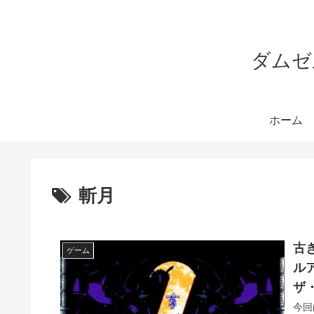
ダムゼ
ホーム
斬月
古
ゲーム
ル
ザ
今回