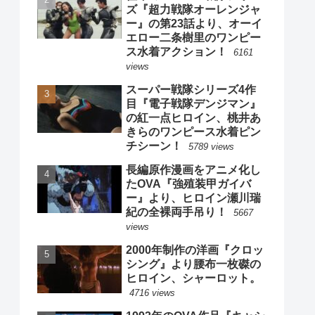
ズ『超力戦隊オーレンジャ
ー』の第23話より、オーイ
エロー二条樹里のワンピー
ス水着アクション！
6161
views
スーパー戦隊シリーズ4作
目『電子戦隊デンジマン』
の紅一点ヒロイン、桃井あ
きらのワンピース水着ピン
チシーン！
5789 views
長編原作漫画をアニメ化し
たOVA『強殖装甲ガイバ
ー』より、ヒロイン瀬川瑞
紀の全裸両手吊り！
5667
views
2000年制作の洋画『クロッ
シング』より腰布一枚磔の
ヒロイン、シャーロット。
4716 views