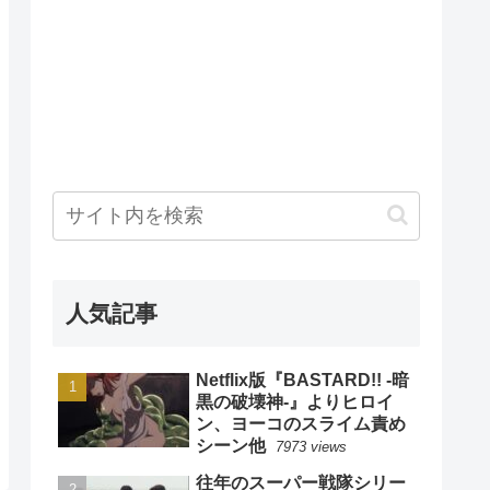
人気記事
Netflix版『BASTARD!! -暗
黒の破壊神-』よりヒロイ
ン、ヨーコのスライム責め
シーン他
7973 views
往年のスーパー戦隊シリー