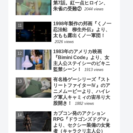
第7話。紅一点ヒロイン、
朱雀の受難②
2044 views
1998年製作の邦画『くノ一
忍法帖 柳生外伝』より、
太もも露出くノ一軍団！
2026 views
1983年のアメリカ映画
『Bimini Code』より、女
主人公ステイシーのビキニ
監禁シーン！
1913 views
有名格ゲーシリーズ『スト
リートファイターⅣ』のア
ニメムービーより、ハイレ
グ軍人キャミィの宙吊り大
股開き！
1882 views
カプコン発のアクション
RPG『ドラゴンズドグマ』
より、セクシー装備の女覚
者（キャラクリ主人公）