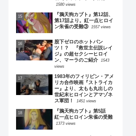
1580 views
『鴉天狗カブト』第12話、
第17話より。紅一点ヒロイ
ン朱雀の受難③
1557 views
股下ゼロのホットパン
ツ！？ 『救世主伝説レイ
ジ』の超セクシーヒロイ
ン、マーラのご紹介
1543
views
1983年のフィリピン・アメ
リカ合作映画『ストライカ
ー』より、太もも丸出しの
世紀末ヒロインとアマゾネ
ス軍団！
1451 views
『鴉天狗カブト』第5話
紅一点ヒロイン朱雀の受難
1373 views