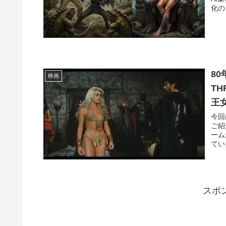
8
映画
TH
王
今回
ご紹
ーム
スポ