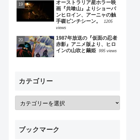
オーストラリア産ホラー映
画『共喰山』よりショーパ
ンヒロイン、アーニャの触
手磔ピンチシーン。
1205
views
1987年放送の『仮面の忍者
赤影』アニメ版より、ヒロ
インの山吹と繭姫
995 views
カテゴリー
ブックマーク