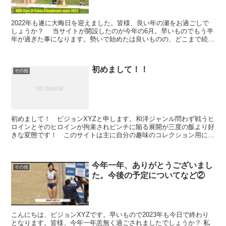
2022年も遂に大晦日を迎えました。皆様、良い年の瀬をお過ごしで
しょうか？ 当サイトが開設したのが今年の6月。早いものでもう半
年が過ぎた事になります。勢いで始めたは良いものの、どこまで続け
られるのか、また続けていても訪問してくれる...
初めまして！！
その他
初めまして！ ビジョンXYZと申します。和洋ジャンル問わず戦うヒ
ロインとそのヒロインが拘束されピンチに陥る展開が三度の飯より好
きな変態です！ このサイトは主に自分の趣味のコレクション用に立
ち上げましたが、地道に記事数を増やして充実させて...
今年一年、ありがとうございまし
その他
た。今後の予定についてなど②
こんにちは、ビジョンXYZです。早いもので2023年も今日で終わり
となります。皆様、今年一年恙無く過ごされましたでしょうか？ 私