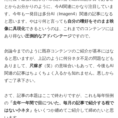
とからお分かりのように、今AI関連にかなり注目していま
す。今年も一発目は多分AI（Imagen4）関連の記事になる
と思います。やはり何と言っても
自分の嗜好をそのまま映
像に具現化
できるというのは、これまでのコンテンツには
あり得ない
圧倒的なアドバンテージ
ですので。
勿論今までのように既存コンテンツのご紹介が基本にはな
ると思いますが、上記のように何分ネタ不足の問題なども
ありまして、
尺稼ぎ
（笑）の意味合いもあって、今後もAI
関連の記事はちょくちょく入るかも知れません。悪しから
ずご了承下さい。
さて、記事の本題はここで終わりですが、これも毎年恒例
の
「去年一年間で目についた、毎月の記事で紹介する程で
はない小ネタ」
をいくつか纏めてご紹介して締めたいと思
います。