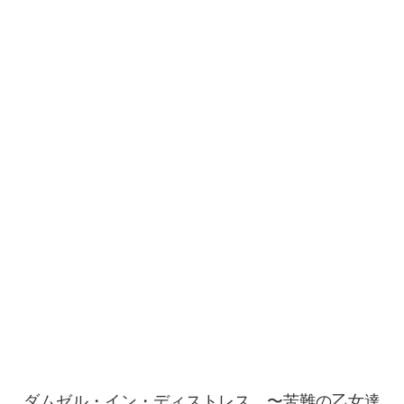
ダムゼル・イン・ディストレス 〜苦難の乙女達