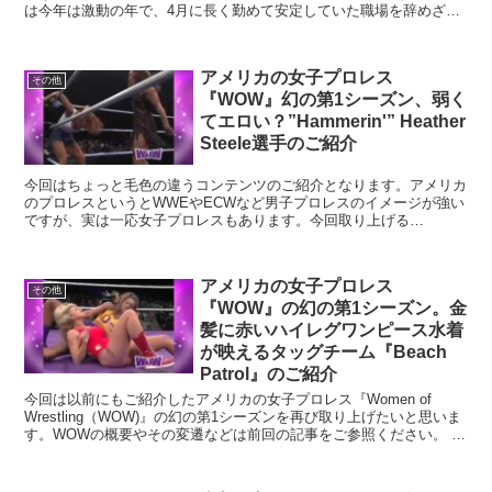
は今年は激動の年で、4月に長く勤めて安定していた職場を辞めざる
を得ない事態となり、その後はあちこち職場を...
アメリカの女子プロレス
その他
『WOW』幻の第1シーズン、弱く
てエロい？”Hammerin'” Heather
Steele選手のご紹介
今回はちょっと毛色の違うコンテンツのご紹介となります。アメリカ
のプロレスというとWWEやECWなど男子プロレスのイメージが強い
ですが、実は一応女子プロレスもあります。今回取り上げる
『Women of Wrestling（WOW)』というの...
アメリカの女子プロレス
その他
『WOW』の幻の第1シーズン。金
髪に赤いハイレグワンピース水着
が映えるタッグチーム『Beach
Patrol』のご紹介
今回は以前にもご紹介したアメリカの女子プロレス『Women of
Wrestling（WOW)』の幻の第1シーズンを再び取り上げたいと思いま
す。WOWの概要やその変遷などは前回の記事をご参照ください。 今
回ご紹介するのは...