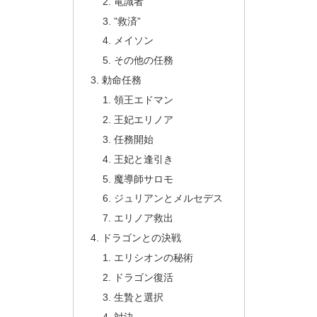
竜識者
”救済”
メイソン
その他の任務
勅命任務
領王エドマン
王妃エリノア
任務開始
王妃と逢引き
魔導師サロモ
ジュリアンとメルセデス
エリノア救出
ドラゴンとの決戦
エリシオンの秘術
ドラゴン復活
生贄と選択
対決