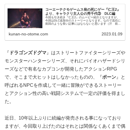
コーエーテクモゲームス発の死にゲー『仁王2』
より、キャラクリ主人公の秀千代③ DLC編
今回も引き続き『仁王2』のムービー紹介となりますが、
今回はDLC追加分のストーリーとなります。なので流石に
前回のような長い記事にはならないと思います（汗 前２
回の記事は以下のリンクをご参照下さい。以前の記事...
kunan-no-otome.com
2023.01.09
『
ドラゴンズドグマ
』はストリートファイターシリーズや
モンスターハンターシリーズ、それにバイオハザードシリ
ーズなどで有名なカプコンが開発したアクションRPG
で、そこまで大ヒットはしなかったものの、『
ポーン
』と
呼ばれるNPCを作成して一緒に冒険ができるストーリー
とアクション性の高い戦闘システムで一定の評価を得まし
た。
近日、10年以上ぶりに続編が発売される事になっており
ますが、今回取り上げたのはそれとは関係なくあくまで偶