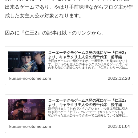
出来るゲームであり、やはり手前味噌ながらブログ主が作
成した女主人公が対象となります。
因みに『仁王2』の記事は以下のリンクから。
コーエーテクモゲームス発の死にゲー『仁王2』
より、キャラクリ主人公の秀千代① 前半編
今回はゲームのご紹介ですが、一風変わった趣向になりま
す。というのも主人公のキャラクリが出来るゲームで、そ
の主人公のご紹介になりますので。『仁王』シリーズは戦
国時代末期の日本を舞台に鬼や妖怪などと戦っていくソウ
ルライクの死にゲーとな...
kunan-no-otome.com
2022.12.28
コーエーテクモゲームス発の死にゲー『仁王2』
より、キャラクリ主人公の秀千代② 後半編
新年明けましておめでとうございます。今回は前回に引き
続き死にゲー『仁王2』のムービー（カットシーン）を、
私が作った主人公キャラクターでご紹介していく記事にな
ります。前回の記事は以下のリンクをご参照下さい。この
ゲームは難...
kunan-no-otome.com
2023.01.04