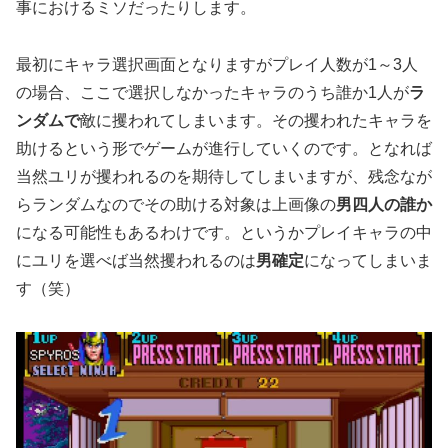
事におけるミソだったりします。
最初にキャラ選択画面となりますがプレイ人数が1～3人
の場合、ここで選択しなかったキャラのうち誰か1人が
ラ
ンダムで
敵に攫われてしまいます。その攫われたキャラを
助けるという形でゲームが進行していくのです。となれば
当然ユリが攫われるのを期待してしまいますが、残念なが
らランダムなのでその助ける対象は上画像の
男四人の誰か
になる可能性もあるわけです。というかプレイキャラの中
にユリを選べば当然攫われるのは
男確定
になってしまいま
す（笑）