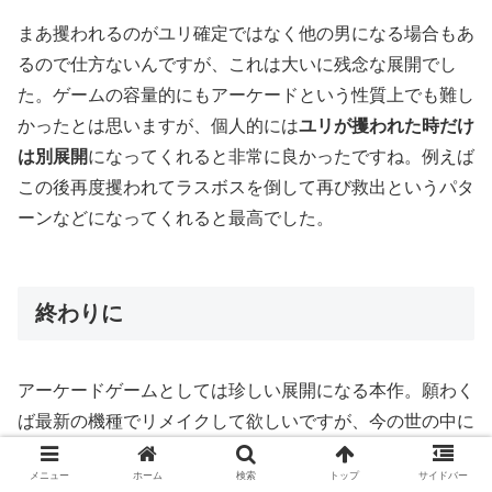
まあ攫われるのがユリ確定ではなく他の男になる場合もあ
るので仕方ないんですが、これは大いに残念な展開でし
た。ゲームの容量的にもアーケードという性質上でも難し
かったとは思いますが、個人的には
ユリが攫われた時だけ
は別展開
になってくれると非常に良かったですね。例えば
この後再度攫われてラスボスを倒して再び救出というパタ
ーンなどになってくれると最高でした。
終わりに
アーケードゲームとしては珍しい展開になる本作。願わく
ば最新の機種でリメイクして欲しいですが、今の世の中に
リメイクするとこのヒロピン展開自体が抹消されて、ユリ
メニュー
ホーム
検索
トップ
サイドバー
のハイレグも無くなってしまう可能性があるので悩ましい