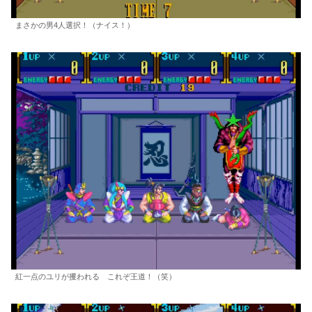
まさかの男4人選択！（ナイス！）
紅一点のユリが攫われる これぞ王道！（笑）