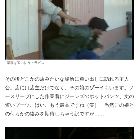
暴漢を追い払うトラビス
その後どこかの店みたいな場所に買い出しに訪れる主人
公。店には店主だけでなく、その娘の
ゾーイ
もいます。ノ
ースリーブにした作業着にジーンズのホットパンツ、丈の
短いブーツ。はい、もう最高ですね（笑） 当然この娘と
の何らかの絡みを期待しちゃう訳ですが……