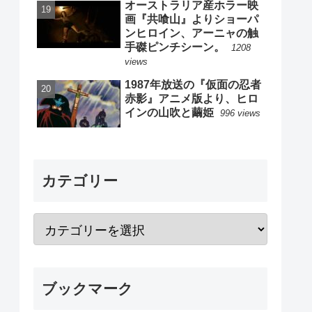
オーストラリア産ホラー映
画『共喰山』よりショーパ
ンヒロイン、アーニャの触
手磔ピンチシーン。
1208
views
1987年放送の『仮面の忍者
赤影』アニメ版より、ヒロ
インの山吹と繭姫
996 views
カテゴリー
ブックマーク