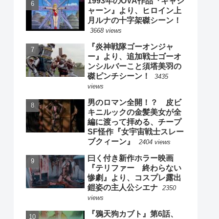
1993年のOVA作品『キャシ
ャーン』より、ヒロイン上
月ルナの十字架磔シーン！
3668 views
『炎神戦隊ゴーオンジャ
ー』より、追加戦士ゴーオ
ンシルバーこと須塔美羽の
磔ピンチシーン！
3435
views
男のロマン全開！？ 皮ビ
キニルックの金髪美女が全
編に渡って拝める、チープ
SF怪作『女宇宙戦士スレー
ブクィーン』
2404 views
曰く付き新作ホラー映画
『テリファー 終わらない
惨劇』より、コスプレ露出
鎧姿の主人公シエナ
2350
views
『鴉天狗カブト』第6話、