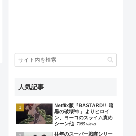
人気記事
Netflix版『BASTARD!! -暗
黒の破壊神-』よりヒロイ
ン、ヨーコのスライム責め
シーン他
7985 views
往年のスーパー戦隊シリー