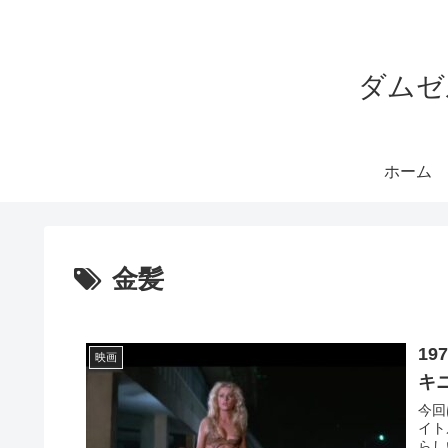
ダムゼ
ホーム
金髪
1
映画
キ
今回
イト
らし