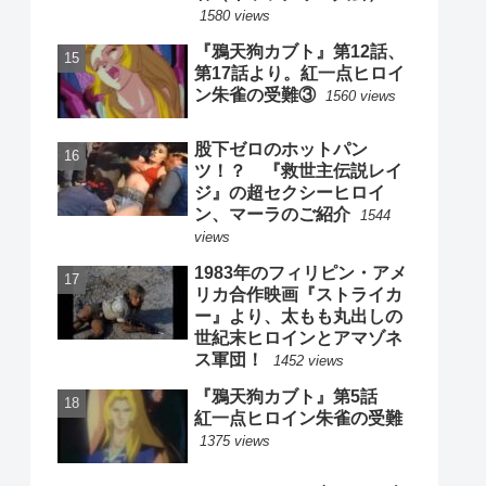
1580 views
『鴉天狗カブト』第12話、
第17話より。紅一点ヒロイ
ン朱雀の受難③
1560 views
股下ゼロのホットパン
ツ！？ 『救世主伝説レイ
ジ』の超セクシーヒロイ
ン、マーラのご紹介
1544
views
1983年のフィリピン・アメ
リカ合作映画『ストライカ
ー』より、太もも丸出しの
世紀末ヒロインとアマゾネ
ス軍団！
1452 views
『鴉天狗カブト』第5話
紅一点ヒロイン朱雀の受難
1375 views