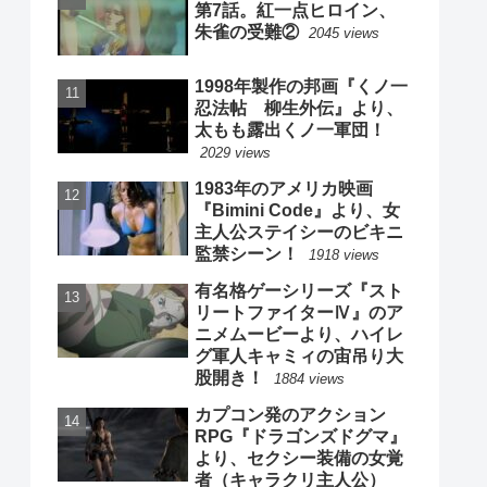
第7話。紅一点ヒロイン、
朱雀の受難②
2045 views
1998年製作の邦画『くノ一
忍法帖 柳生外伝』より、
太もも露出くノ一軍団！
2029 views
1983年のアメリカ映画
『Bimini Code』より、女
主人公ステイシーのビキニ
監禁シーン！
1918 views
有名格ゲーシリーズ『スト
リートファイターⅣ』のア
ニメムービーより、ハイレ
グ軍人キャミィの宙吊り大
股開き！
1884 views
カプコン発のアクション
RPG『ドラゴンズドグマ』
より、セクシー装備の女覚
者（キャラクリ主人公）