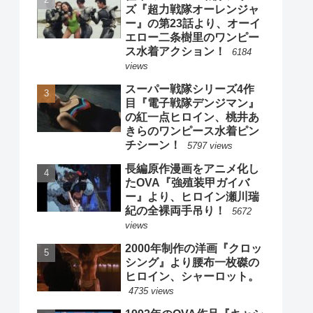
ズ『超力戦隊オーレンジャ
ー』の第23話より、オーイ
エロー二条樹里のワンピー
ス水着アクション！
6184
views
スーパー戦隊シリーズ4作
目『電子戦隊デンジマン』
の紅一点ヒロイン、桃井あ
きらのワンピース水着ピン
チシーン！
5797 views
長編原作漫画をアニメ化し
たOVA『強殖装甲ガイバ
ー』より、ヒロイン瀬川瑞
紀の全裸両手吊り！
5672
views
2000年制作の洋画『クロッ
シング』より腰布一枚磔の
ヒロイン、シャーロット。
4735 views