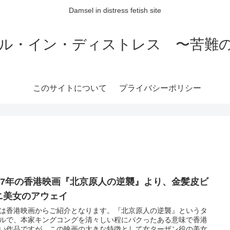
Damsel in distress fetish site
ル・イン・ディストレス 〜苦難
このサイトについて
プライバシーポリシー
977年の香港映画『北京原人の逆襲』より、金髪皮ビ
ニ美女のアウェイ
は香港映画からご紹介となります。『北京原人の逆襲』というタ
ルで、本家キングコングを清々しい程にパクったある意味で香港
い作品ですが、この映画の大きな特徴として女ターザン役の美女