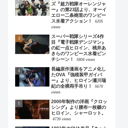
ズ『超力戦隊オーレンジャ
ー』の第23話より、オーイ
エロー二条樹里のワンピー
ス水着アクション！
6205
views
スーパー戦隊シリーズ4作
目『電子戦隊デンジマン』
の紅一点ヒロイン、桃井あ
きらのワンピース水着ピン
チシーン！
5806 views
長編原作漫画をアニメ化し
たOVA『強殖装甲ガイバ
ー』より、ヒロイン瀬川瑞
紀の全裸両手吊り！
5679
views
2000年制作の洋画『クロッ
シング』より腰布一枚磔の
ヒロイン、シャーロット。
4739 views