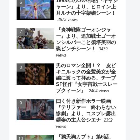
1993年のOVA作品『キャシ
ャーン』より、ヒロイン上
月ルナの十字架磔シーン！
3673 views
『炎神戦隊ゴーオンジャ
ー』より、追加戦士ゴーオ
ンシルバーこと須塔美羽の
磔ピンチシーン！
3439
views
男のロマン全開！？ 皮ビ
キニルックの金髪美女が全
編に渡って拝める、チープ
SF怪作『女宇宙戦士スレー
ブクィーン』
2404 views
曰く付き新作ホラー映画
『テリファー 終わらない
惨劇』より、コスプレ露出
鎧姿の主人公シエナ
2352
views
『鴉天狗カブト』第6話、