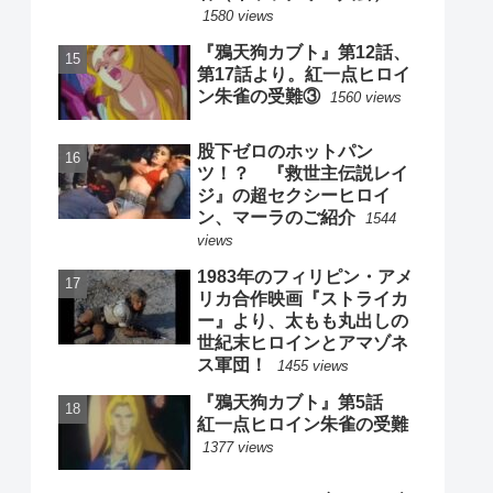
1580 views
『鴉天狗カブト』第12話、
第17話より。紅一点ヒロイ
ン朱雀の受難③
1560 views
股下ゼロのホットパン
ツ！？ 『救世主伝説レイ
ジ』の超セクシーヒロイ
ン、マーラのご紹介
1544
views
1983年のフィリピン・アメ
リカ合作映画『ストライカ
ー』より、太もも丸出しの
世紀末ヒロインとアマゾネ
ス軍団！
1455 views
『鴉天狗カブト』第5話
紅一点ヒロイン朱雀の受難
1377 views