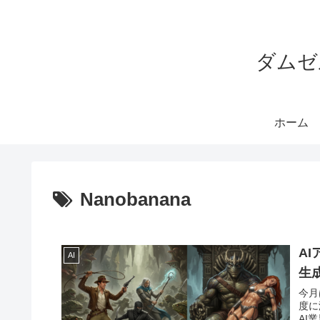
ダムゼ
ホーム
Nanobanana
A
AI
生成
今月
度に
AI