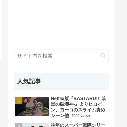
人気記事
Netflix版『BASTARD!! -暗
黒の破壊神-』よりヒロイ
ン、ヨーコのスライム責め
シーン他
7999 views
往年のスーパー戦隊シリー