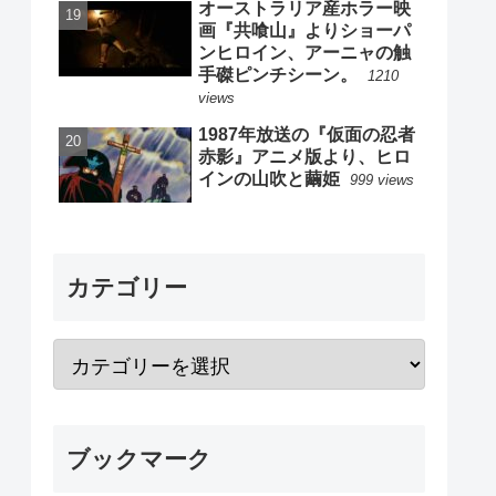
オーストラリア産ホラー映
画『共喰山』よりショーパ
ンヒロイン、アーニャの触
手磔ピンチシーン。
1210
views
1987年放送の『仮面の忍者
赤影』アニメ版より、ヒロ
インの山吹と繭姫
999 views
カテゴリー
ブックマーク