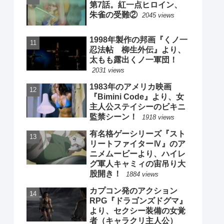
第7話。紅一点ヒロイン、
朱雀の受難②
2045 views
1998年製作の邦画『くノ一
忍法帖 柳生外伝』より、
太もも露出くノ一軍団！
2031 views
1983年のアメリカ映画
『Bimini Code』より、女
主人公ステイシーのビキニ
監禁シーン！
1918 views
有名格ゲーシリーズ『スト
リートファイターⅣ』のア
ニメムービーより、ハイレ
グ軍人キャミィの宙吊り大
股開き！
1884 views
カプコン発のアクション
RPG『ドラゴンズドグマ』
より、セクシー装備の女覚
者（キャラクリ主人公）