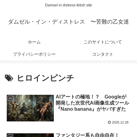
Damsel in distress fetish site
ダムゼル・イン・ディストレス 〜苦難の乙女達
ホーム
このサイトについて
プライバシーポリシー
コンタクト
ヒロインピンチ
AIアートの極地！？ Googleが
AI
開発した次世代AI画像生成ツール
『Nano banana』がヤバすぎた
2025.12.28
ファンタジー系も自由自在！
AI