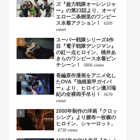
ズ『超力戦隊オーレンジャ
ー』の第23話より、オーイ
エロー二条樹里のワンピー
ス水着アクション！
6205
views
スーパー戦隊シリーズ4作
目『電子戦隊デンジマン』
の紅一点ヒロイン、桃井あ
きらのワンピース水着ピン
チシーン！
5806 views
長編原作漫画をアニメ化し
たOVA『強殖装甲ガイバ
ー』より、ヒロイン瀬川瑞
紀の全裸両手吊り！
5679
views
2000年制作の洋画『クロッ
シング』より腰布一枚磔の
ヒロイン、シャーロット。
4739 views