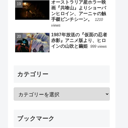
オーストラリア産ホラー映
画『共喰山』よりショーパ
ンヒロイン、アーニャの触
手磔ピンチシーン。
1210
views
1987年放送の『仮面の忍者
赤影』アニメ版より、ヒロ
インの山吹と繭姫
999 views
カテゴリー
ブックマーク