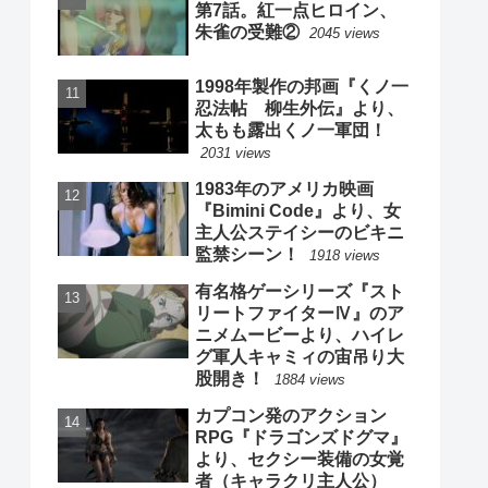
第7話。紅一点ヒロイン、
朱雀の受難②
2045 views
1998年製作の邦画『くノ一
忍法帖 柳生外伝』より、
太もも露出くノ一軍団！
2031 views
1983年のアメリカ映画
『Bimini Code』より、女
主人公ステイシーのビキニ
監禁シーン！
1918 views
有名格ゲーシリーズ『スト
リートファイターⅣ』のア
ニメムービーより、ハイレ
グ軍人キャミィの宙吊り大
股開き！
1884 views
カプコン発のアクション
RPG『ドラゴンズドグマ』
より、セクシー装備の女覚
者（キャラクリ主人公）