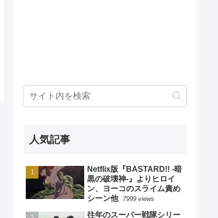
人気記事
Netflix版『BASTARD!! -暗
黒の破壊神-』よりヒロイ
ン、ヨーコのスライム責め
シーン他
7999 views
往年のスーパー戦隊シリー