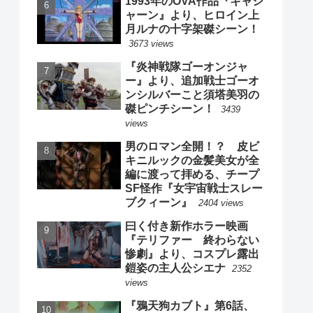
1993年のOVA作品『キャシ
ャーン』より、ヒロイン上
月ルナの十字架磔シーン！
3673 views
『炎神戦隊ゴーオンジャ
ー』より、追加戦士ゴーオ
ンシルバーこと須塔美羽の
磔ピンチシーン！
3439
views
男のロマン全開！？ 皮ビ
キニルックの金髪美女が全
編に渡って拝める、チープ
SF怪作『女宇宙戦士スレー
ブクィーン』
2404 views
曰く付き新作ホラー映画
『テリファー 終わらない
惨劇』より、コスプレ露出
鎧姿の主人公シエナ
2352
views
『鴉天狗カブト』第6話、