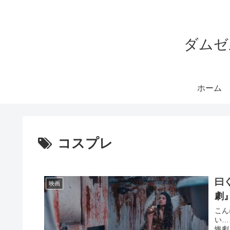
ダムゼ
ホーム
コスプレ
曰
映画
劇
こん
い…
惨劇』