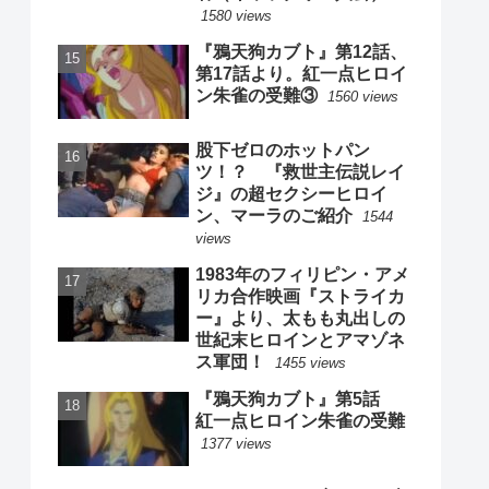
1580 views
『鴉天狗カブト』第12話、
第17話より。紅一点ヒロイ
ン朱雀の受難③
1560 views
股下ゼロのホットパン
ツ！？ 『救世主伝説レイ
ジ』の超セクシーヒロイ
ン、マーラのご紹介
1544
views
1983年のフィリピン・アメ
リカ合作映画『ストライカ
ー』より、太もも丸出しの
世紀末ヒロインとアマゾネ
ス軍団！
1455 views
『鴉天狗カブト』第5話
紅一点ヒロイン朱雀の受難
1377 views