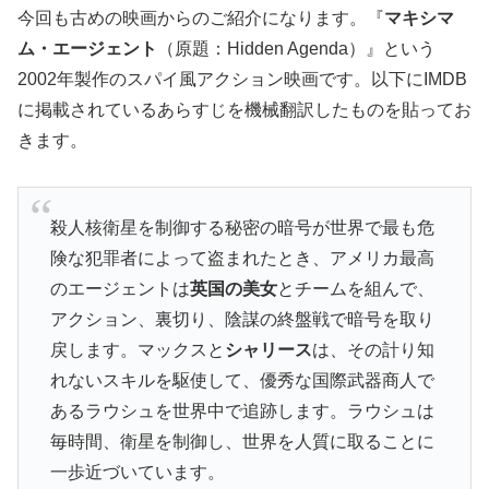
今回も古めの映画からのご紹介になります。『
マキシマ
ム・エージェント
（原題：Hidden Agenda）』という
2002年製作のスパイ風アクション映画です。以下にIMDB
に掲載されているあらすじを機械翻訳したものを貼ってお
きます。
殺人核衛星を制御する秘密の暗号が世界で最も危
険な犯罪者によって盗まれたとき、アメリカ最高
のエージェントは
英国の美女
とチームを組んで、
アクション、裏切り、陰謀の終盤戦で暗号を取り
戻します。マックスと
シャリース
は、その計り知
れないスキルを駆使して、優秀な国際武器商人で
あるラウシュを世界中で追跡します。ラウシュは
毎時間、衛星を制御し、世界を人質に取ることに
一歩近づいています。